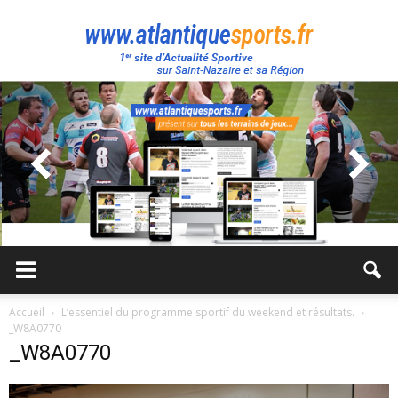
Atlantique
Sport
Accueil
L’essentiel du programme sportif du weekend et résultats.
_W8A0770
_W8A0770