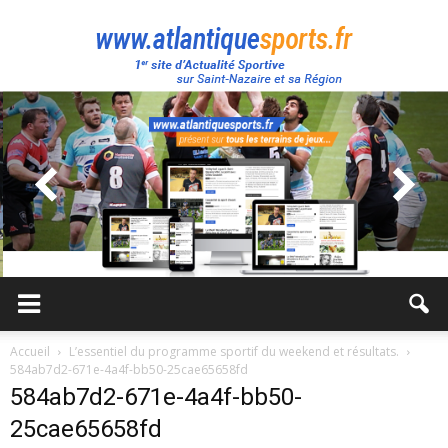
Atlantique
Sport
Accueil
L’essentiel du programme sportif du weekend et résultats.
584ab7d2-671e-4a4f-bb50-25cae65658fd
584ab7d2-671e-4a4f-bb50-
25cae65658fd