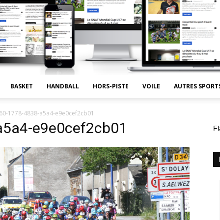
BASKET
HANDBALL
HORS-PISTE
VOILE
AUTRES SPORT
60-1778-4838-a5a4-e9e0cef2cb01
a5a4-e9e0cef2cb01
Fl