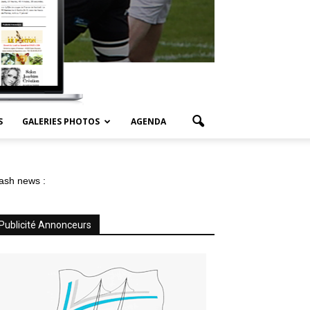
S
GALERIES PHOTOS
AGENDA
ash news :
Publicité Annonceurs