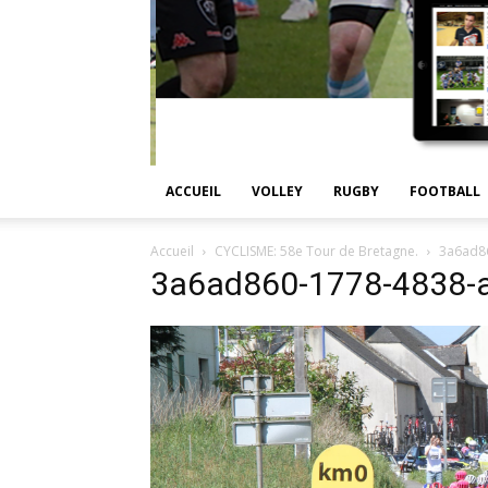
ACCUEIL
VOLLEY
RUGBY
FOOTBALL
Accueil
CYCLISME: 58e Tour de Bretagne.
3a6ad8
3a6ad860-1778-4838-