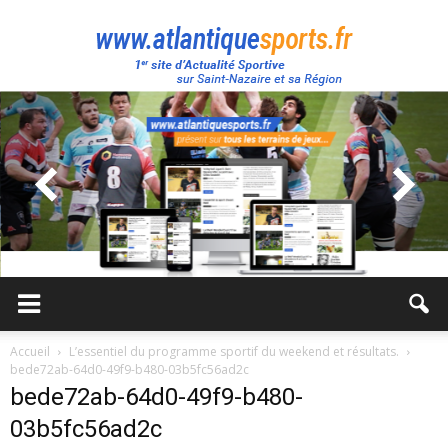
Atlantique
Sport
Accueil
L’essentiel du programme sportif du weekend et résultats.
bede72ab-64d0-49f9-b480-03b5fc56ad2c
bede72ab-64d0-49f9-b480-
03b5fc56ad2c