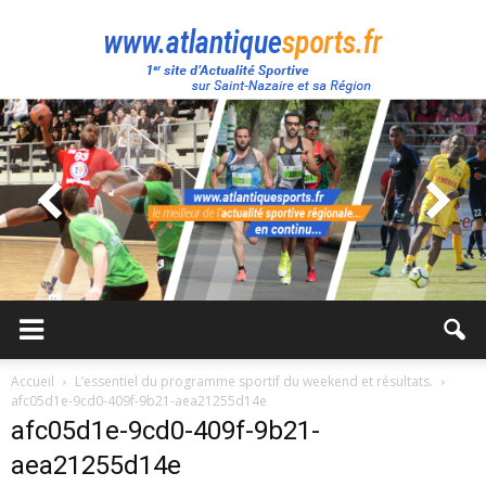
Atlantique
Sport
Accueil
L’essentiel du programme sportif du weekend et résultats.
afc05d1e-9cd0-409f-9b21-aea21255d14e
afc05d1e-9cd0-409f-9b21-
aea21255d14e