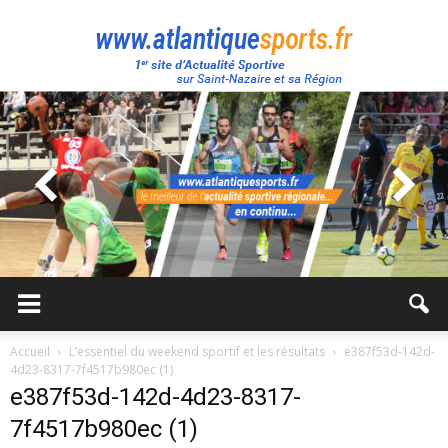
Atlantique
Sport
Accueil
L’essentiel du weekend sportif et les résultats
e387f53d-142d-
4d23-8317-7f4517b980ec (1)
e387f53d-142d-4d23-8317-
7f4517b980ec (1)