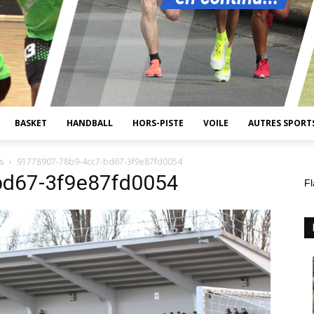
BASKET
HANDBALL
HORS-PISTE
VOILE
AUTRES SPORT
s
91778907-78b9-4cc7-bd67-3f9e87fd0054
bd67-3f9e87fd0054
Fl