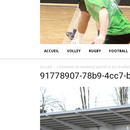
ACCUEIL
VOLLEY
RUGBY
FOOTBALL
Accueil
L’essentiel du weekend sportif et les résultat
91778907-78b9-4cc7-