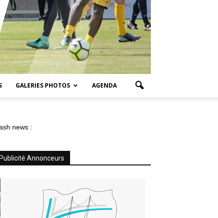
S
GALERIES PHOTOS
AGENDA
ash news :
Publicité Annonceurs