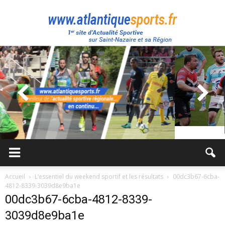
Atlantique
Sport
Accueil
L’essentiel du weekend sportif et les résultats
00dc3b67-6cba-
4812-8339-3039d8e9ba1e
00dc3b67-6cba-4812-8339-
3039d8e9ba1e