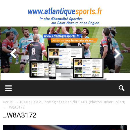
Atlantique
Sport
Accueil
BOXE: Gala du boxing nazairien du 13-03. (Photos Didier Pollart)
_W8A3172
_W8A3172