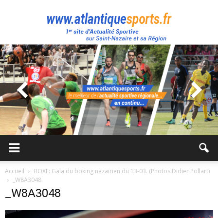
Atlantique
Sport
Accueil
BOXE: Gala du boxing nazairien du 13-03. (Photos Didier Pollart)
_W8A3048
_W8A3048