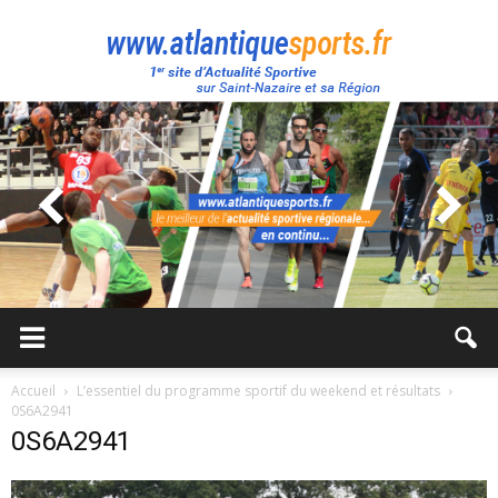
Atlantique
Sport
Accueil
L’essentiel du programme sportif du weekend et résultats
0S6A2941
0S6A2941