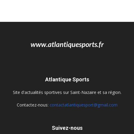
Atlantique Sports
Site d'actualités sportives sur Saint-Nazaire et sa région.
Contactez-nous:
contactatlantiquesport@gmail.com
Suivez-nous