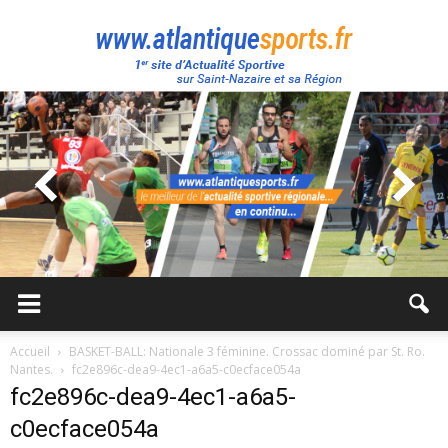
Atlantique
Sport
Accueil
BASKET-BALL: Nationale 3 féminine. Crossac dominé par St. Ro.
Nantes.
fc2e896c-dea9-4ec1-a6a5-c0ecface054a
fc2e896c-dea9-4ec1-a6a5-
c0ecface054a