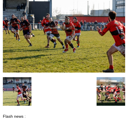
Flash news :