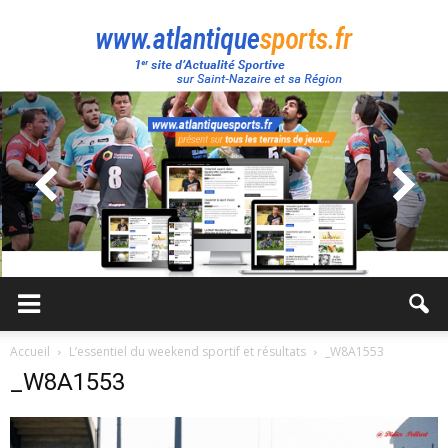
Atlantique
Sport
Accueil
L’essentiel du weekend sportif et résultats
_W8A1553
_W8A1553