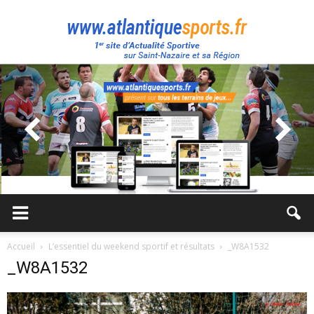
Atlantique
Sport
Accueil
L’essentiel du weekend sportif et résultats
_W8A1532
_W8A1532