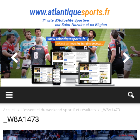
Atlantique
Sport
Accueil
L’essentiel du weekend sportif et résultats
_W8A1473
_W8A1473