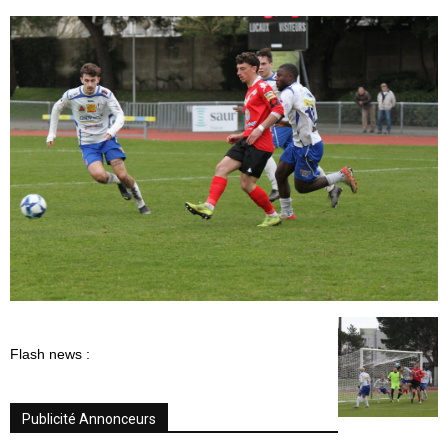
Flash news :
Publicité Annonceurs