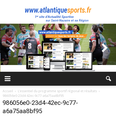
Atlantique
Sport
Accueil
L’essentiel du programme sportif régional et résultats
986056e0-23d4-42ec-9c77-a6a75aa8bf95
986056e0-23d4-42ec-9c77-
a6a75aa8bf95