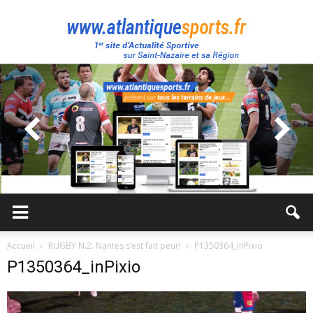
Atlantique
Sport
Accueil
RUGBY N.2: Nantes s’est fait peur!
P1350364_inPixio
P1350364_inPixio