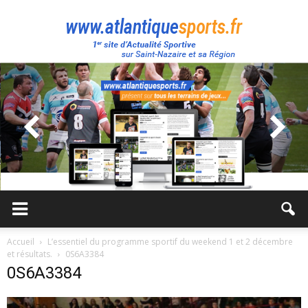
Atlantique
Sport
Accueil
L’essentiel du programme sportif du weekend 1 et 2 décembre
et résultats.
0S6A3384
0S6A3384