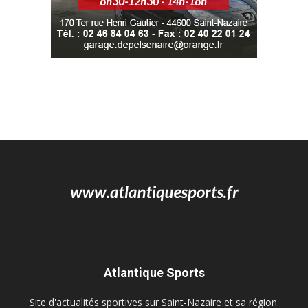
Atlantique Sports
Site d'actualités sportives sur Saint-Nazaire et sa région.