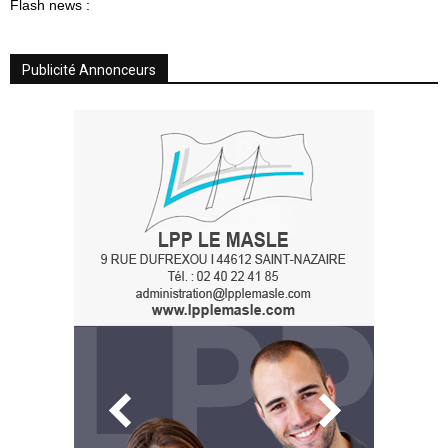
Flash news :
Publicité Annonceurs