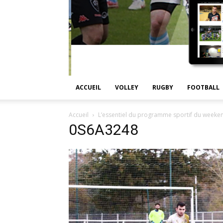
ACCUEIL
VOLLEY
RUGBY
FOOTBALL
Accueil
L’essentiel du programme sportif du weekend
0S6A3248