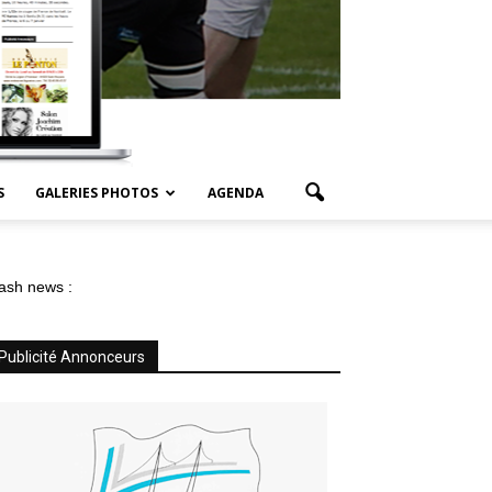
S
GALERIES PHOTOS
AGENDA
ash news :
Publicité Annonceurs