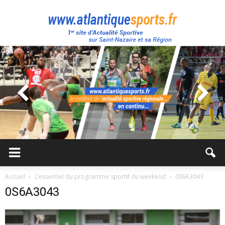
Atlantique
Sport
Accueil
L’essentiel du programme sportif du weekend
0S6A3043
0S6A3043