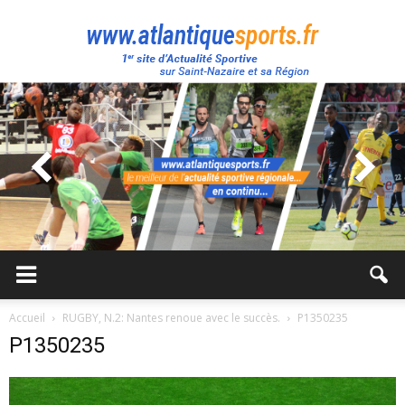
Atlantique
Sport
Accueil
RUGBY, N.2: Nantes renoue avec le succès.
P1350235
P1350235