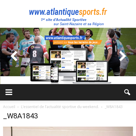
Atlantique
Sport
Accueil
L’essentiel de l’actualité sportive du weekend.
_W8A1843
_W8A1843