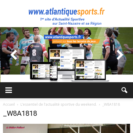
Atlantique
Sport
Accueil
L’essentiel de l’actualité sportive du weekend.
_W8A1818
_W8A1818