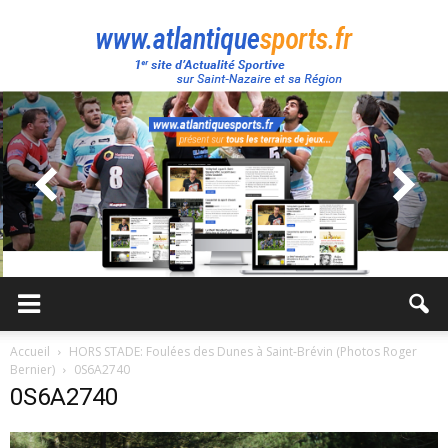
Atlantique
Sport
Accueil
HORS STADE: Foulées des Dunes à Saint-Brévin (Photos Roger
Bernier)
0S6A2740
0S6A2740