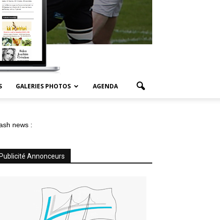
S
GALERIES PHOTOS
AGENDA
ash news :
Publicité Annonceurs