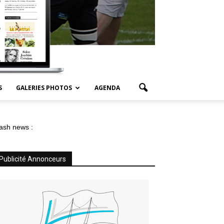
S
GALERIES PHOTOS
AGENDA
ash news :
Publicité Annonceurs