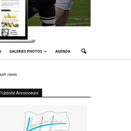
S
GALERIES PHOTOS
AGENDA
ash news :
Publicité Annonceurs