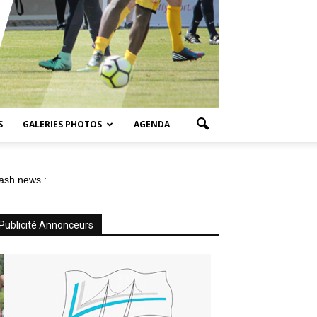
S
GALERIES PHOTOS
AGENDA
ash news :
Publicité Annonceurs